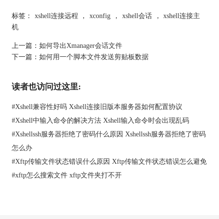
标签：
xshell连接远程
，
xconfig
，
xshell会话
，
xshell连接主
机
上一篇：
如何导出Xmanager会话文件
下一篇：
如何用一个脚本文件发送剪贴板数据
读者也访问过这里:
#
Xshell兼容性好吗 Xshell连接旧版本服务器如何配置协议
#
Xshell中输入命令的解决方法 Xshell输入命令时会出现乱码
#
Xshellssh服务器拒绝了密码什么原因 Xshellssh服务器拒绝了密码
怎么办
图二：属性对话框
#
Xftp传输文件状态错误什么原因 Xftp传输文件状态错误怎么避免
从Xterm字符串复制到Windows记事本:
#
xftp怎么搜索文件 xftp文件夹打不开
1．选择一个字符串复制与左键xterm窗口。
2．启动记事本。
3．从编辑菜单中选择粘贴。
从Windows记事本Xterm复制字符串: