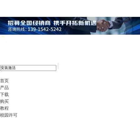
xshell 8
首页
产品
下载
购买
教程
校园许可