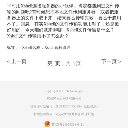
平时用Xshell连接服务器的小伙伴，肯定都遇到过文件传
输的问题吧?有时候想把本地文件传到服务器，或者把服
务器上的文件下载下来，结果要么传输失败，要么干脆用
不了。别急，其实Xshell的文件传输功能用对了，还是挺
好用的。今天咱们就来聊聊：Xshell文件传输是什么？
Xshell文件传输用不了怎么办？
标签：
Xshell远程
，
Xshell远程管理
< 上一页
下一页 >
第1页，
共17页
Copyright © 2026
Xmanager
苏州苏杰思网络有限公司
经营许可证编号：苏B1.B2-20150264
|
证照信息
|
特聘法律顾问：江苏政纬律师事务所 宋红波
苏ICP备14036386号-21