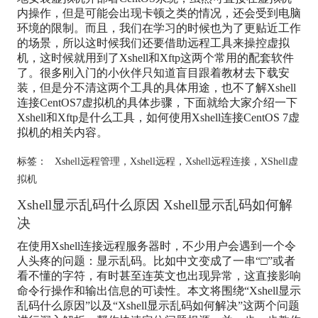
内操作，但是可能会出现卡顿之类的情况，还会受到电脑
环境的限制。而且，我们在学习的时候也为了更贴近工作
的场景，所以这时候我们还要借助远程工具来操控虚拟
机，这时候就用到了Xshell和Xftp这两个常用的配套软件
了。很多刚入门的小伙伴只知道盲目跟着教材去下载安
装，但是分不清这两个工具的具体用途，也不了解Xshell
连接CentOS7虚拟机的具体步骤，下面就给大家介绍一下
Xshell和Xftp是什么工具，如何使用Xshell连接CentOS 7虚
拟机的相关内容。
标签：
Xshell远程管理
，
Xshell远程
，
Xshell远程连接
，
XShell虚
拟机
Xshell显示乱码什么原因 Xshell显示乱码如何解
决
在使用Xshell连接远程服务器时，不少用户会遇到一个令
人头疼的问题：显示乱码。比如中文变成了一串“□”或者
看不懂的字符，有时甚至连英文也出现异常，这直接影响
命令行操作和输出信息的可读性。本文将围绕“Xshell显示
乱码什么原因”以及“Xshell显示乱码如何解决”这两个问题