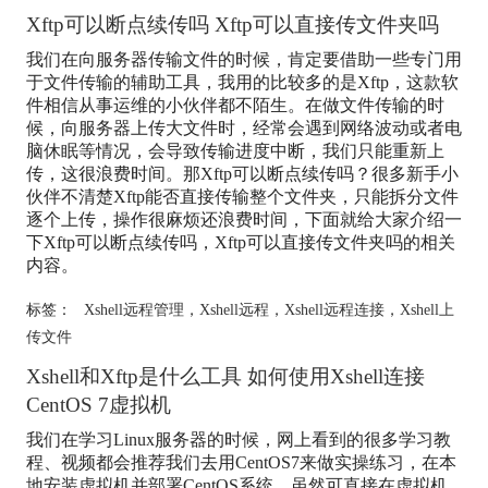
Xftp可以断点续传吗 Xftp可以直接传文件夹吗
我们在向服务器传输文件的时候，肯定要借助一些专门用
于文件传输的辅助工具，我用的比较多的是Xftp，这款软
件相信从事运维的小伙伴都不陌生。在做文件传输的时
候，向服务器上传大文件时，经常会遇到网络波动或者电
脑休眠等情况，会导致传输进度中断，我们只能重新上
传，这很浪费时间。那Xftp可以断点续传吗？很多新手小
伙伴不清楚Xftp能否直接传输整个文件夹，只能拆分文件
逐个上传，操作很麻烦还浪费时间，下面就给大家介绍一
下Xftp可以断点续传吗，Xftp可以直接传文件夹吗的相关
内容。
标签：
Xshell远程管理
，
Xshell远程
，
Xshell远程连接
，
Xshell上
传文件
Xshell和Xftp是什么工具 如何使用Xshell连接
CentOS 7虚拟机
我们在学习Linux服务器的时候，网上看到的很多学习教
程、视频都会推荐我们去用CentOS7来做实操练习，在本
地安装虚拟机并部署CentOS系统，虽然可直接在虚拟机