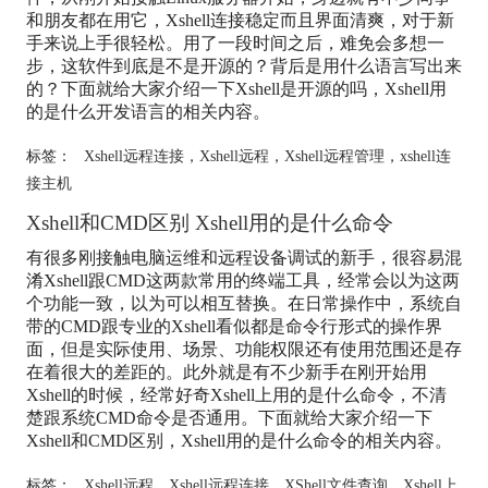
和朋友都在用它，Xshell连接稳定而且界面清爽，对于新
手来说上手很轻松。用了一段时间之后，难免会多想一
步，这软件到底是不是开源的？背后是用什么语言写出来
的？下面就给大家介绍一下Xshell是开源的吗，Xshell用
的是什么开发语言的相关内容。
标签：
Xshell远程连接
，
Xshell远程
，
Xshell远程管理
，
xshell连
接主机
Xshell和CMD区别 Xshell用的是什么命令
有很多刚接触电脑运维和远程设备调试的新手，很容易混
淆Xshell跟CMD这两款常用的终端工具，经常会以为这两
个功能一致，以为可以相互替换。在日常操作中，系统自
带的CMD跟专业的Xshell看似都是命令行形式的操作界
面，但是实际使用、场景、功能权限还有使用范围还是存
在着很大的差距的。此外就是有不少新手在刚开始用
Xshell的时候，经常好奇Xshell上用的是什么命令，不清
楚跟系统CMD命令是否通用。下面就给大家介绍一下
Xshell和CMD区别，Xshell用的是什么命令的相关内容。
标签：
Xshell远程
，
Xshell远程连接
，
XShell文件查询
，
Xshell上