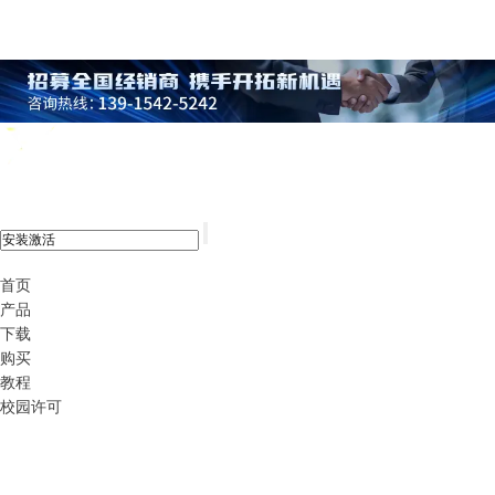
xshell 8
首页
产品
下载
购买
教程
校园许可