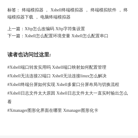
图1：Xshell
标签：
终端模拟器
，
Xshell终端模拟器
，
终端模拟软件
，
终
Xshell还支持多个标签，快速命令，隧道，脚本，高亮，键映射等
端模拟器下载
，
电脑终端模拟器
功能，可以自定义界面，颜色，字体，快捷键，主题，插件等。
Xshell是基于Windows的，主要适用于Windows系统。
上一篇：
Xftp怎么改编码 Xftp字符集设置
下一篇：
Xshell怎么配置环境变量 Xshell怎么配置串口
读者也访问过这里:
#
Xshell端口转发实用吗 Xshell端口映射如何配置管理
#
Xshell无法连接22端口 Xshell无法连接linux怎么解决
#
Xshell终端分屏如何实现 Xshell多窗口分屏布局与切换流程
#
Xshell日志文件太大原因 Xshell日志文件太大一直实时输出怎么
看
图2：Xshell界面
#
Xmanager图形化界面在哪里 Xmanager图形化卡
二、终端模拟软件怎么用
终端模拟软件的使用方法大多类似，下面就以Xshell为例，为大家
演示终端模拟软件怎么用。
1、安装和启动