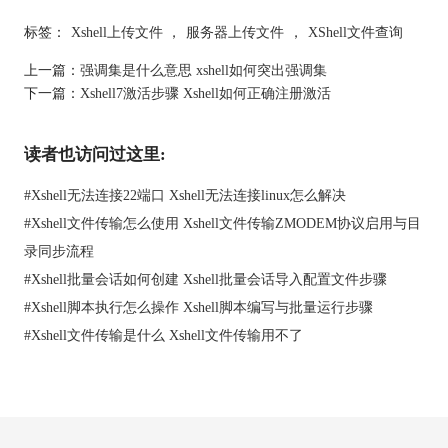
标签：
Xshell上传文件
，
服务器上传文件
，
XShell文件查询
上一篇：
强调集是什么意思 xshell如何突出强调集
图2：输出命令
下一篇：
Xshell7激活步骤 Xshell如何正确注册激活
然后按下回车键，Xshell会像魔法一样将文件复制到你指定的本地
文件夹。这就像是在夜晚偷走宝藏一样，只不过你是合法的宝藏
读者也访问过这里:
拥有者。
就是这样！你已经成功地将文件从远程服务器复制到了本地。这
#
Xshell无法连接22端口 Xshell无法连接linux怎么解决
一过程可能有点像探险，但Xshell会让它变得既简单又有趣。
#
Xshell文件传输怎么使用 Xshell文件传输ZMODEM协议启用与目
二、
Xshell如何把文件复制到本地文件夹
当您想把本地文件送上云时，Xshell也能轻松帮您搞定。这就像是
录同步流程
把您的宝藏放在云端，让世界各地的人都能看到。
#
Xshell批量会话如何创建 Xshell批量会话导入配置文件步骤
首先，打开Xshell，就像是准备启程前往云端的冒险之旅。登录到
#
Xshell脚本执行怎么操作 Xshell脚本编写与批量运行步骤
您心仪的远程服务器，就好像进入了云端的大门。
#
Xshell文件传输是什么 Xshell文件传输用不了
接下来，回到您的本地计算机，找到您想要上传的文件，就像是
在家中收拾好行囊。确保您知道文件的确切位置，就像是在家里
找到宝藏藏身之处。