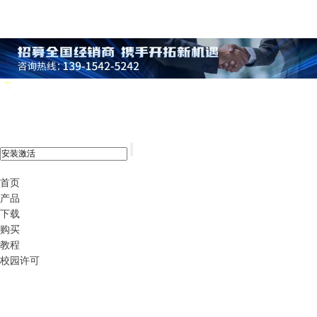
xshell 8
首页
产品
下载
购买
教程
校园许可