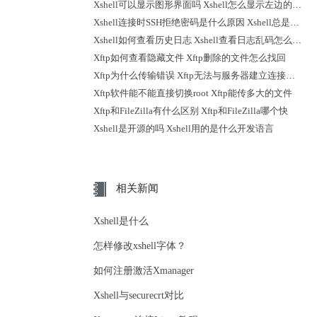
Xshell可以显示图形界面吗 Xshell怎么显示左边的会话
Xshell连接时SSH拒绝密码是什么原因 Xshell总是断开连接怎么办
Xshell如何查看历史日志 Xshell查看日志乱码怎么解决
Xftp如何查看隐藏文件 Xftp删除的文件怎么找回
Xftp为什么传输错误 Xftp无法与服务器建立连接怎么解决
Xftp软件能不能直接切换root Xftp能传多大的文件
Xftp和FileZilla有什么区别 Xftp和FileZilla哪个快
Xshell是开源的吗 Xshell用的是什么开发语言
相关新闻
Xshell是什么
怎样修改xshell字体？
如何注册激活Xmanager
Xshell与securecrt对比