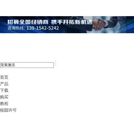
xshell 8
首页
产品
下载
购买
教程
校园许可