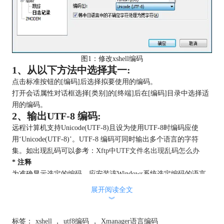
图1：修改xshell编码
1、从以下方法中选择其一:
点击标准按钮的[编码]后选择拟要使用的编码。
打开会话属性对话框选择[类别]的[终端]后在[编码]目录中选择适
用的编码。
2、输出UTF-8 编码:
远程计算机支持Unicode(UTF-8)且设为使用UTF-8时编码应使
用‘Unicode(UTF-8)’。UTF-8 编码可同时输出多个语言的字符
集。如出现乱码可以参考：
Xftp中UTF文件名出现乱码怎么办
* 注释
为准确显示选定的编码，应安装该Windows系统选定编码的语言
包。
展开阅读全文
编码选项不会改变键盘输入值，必要时应安装Windows提供的IME
︾
(Input Method Editor)。
文章为原创，转载请注明原址：
标签：
xshell
，
utf8编码
，
Xmanager语言编码