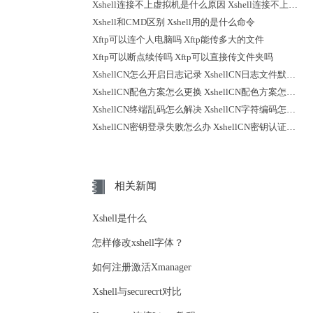
Xshell连接不上虚拟机是什么原因 Xshell连接不上远程服务器怎么办
Xshell和CMD区别 Xshell用的是什么命令
Xftp可以连个人电脑吗 Xftp能传多大的文件
Xftp可以断点续传吗 Xftp可以直接传文件夹吗
XshellCN怎么开启日志记录 XshellCN日志文件默认保存到哪里
XshellCN配色方案怎么更换 XshellCN配色方案怎么导入
XshellCN终端乱码怎么解决 XshellCN字符编码怎么切换
XshellCN密钥登录失败怎么办 XshellCN密钥认证失败怎么排查
相关新闻
Xshell是什么
怎样修改xshell字体？
如何注册激活Xmanager
Xshell与securecrt对比