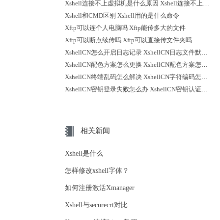
Xshell连接不上虚拟机是什么原因 Xshell连接不上远程服务器怎么办
Xshell和CMD区别 Xshell用的是什么命令
Xftp可以连个人电脑吗 Xftp能传多大的文件
Xftp可以断点续传吗 Xftp可以直接传文件夹吗
XshellCN怎么开启日志记录 XshellCN日志文件默认保存到哪里
XshellCN配色方案怎么更换 XshellCN配色方案怎么导入
XshellCN终端乱码怎么解决 XshellCN字符编码怎么切换
XshellCN密钥登录失败怎么办 XshellCN密钥认证失败怎么排查
相关新闻
Xshell是什么
怎样修改xshell字体？
如何注册激活Xmanager
Xshell与securecrt对比