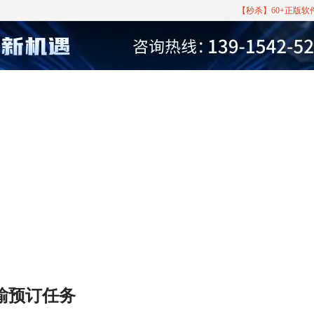
【秒杀】60+正版
传输预订任务