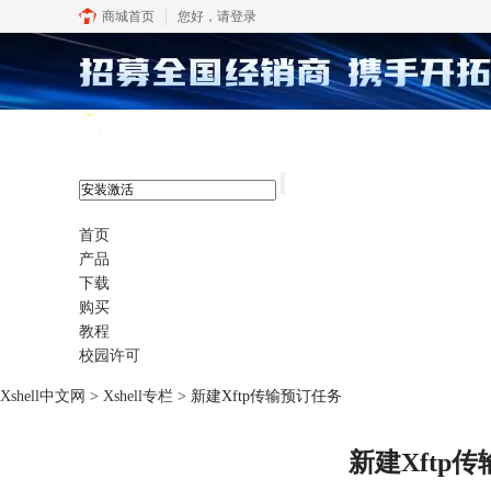
商城首页
您好，
请登录
xshell 8
首页
产品
下载
购买
教程
校园许可
Xshell中文网
>
Xshell专栏
> 新建Xftp传输预订任务
新建Xftp