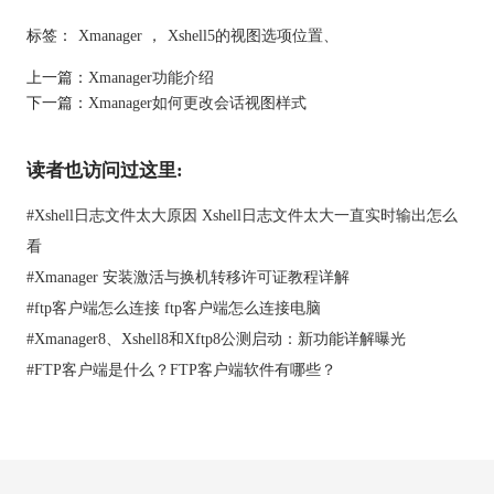
标签：
Xmanager
，
Xshell5的视图选项位置、
图2 右键选择“列”
上一篇：
Xmanager功能介绍
下一篇：
Xmanager如何更改会话视图样式
以上两种方法都可以对“详细信息”样式下列的信息进行修改。根
据使用者的喜好，可以选择显示不同的信息。
第二步：对“列”进行修改。
读者也访问过这里:
使用“视图样式”功能进入“详细信息”样式。这里展示修改前的图
片。
#
Xshell日志文件太大原因 Xshell日志文件太大一直实时输出怎么
看
#
Xmanager 安装激活与换机转移许可证教程详解
#
ftp客户端怎么连接 ftp客户端怎么连接电脑
#
Xmanager8、Xshell8和Xftp8公测启动：新功能详解曝光
#
FTP客户端是什么？FTP客户端软件有哪些？