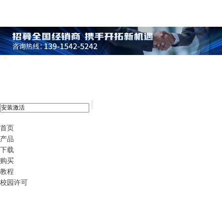
xshell 8
首页
产品
下载
购买
教程
校园许可