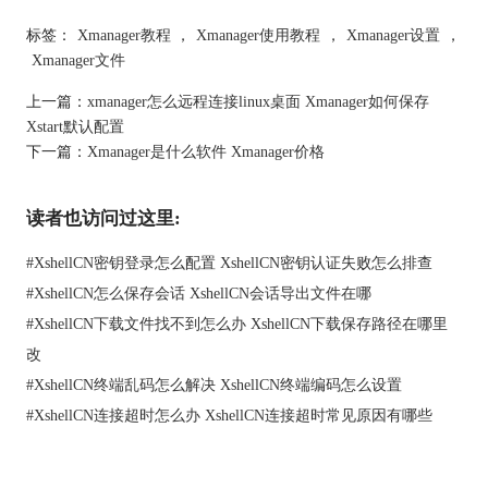
标签：
Xmanager教程
，
Xmanager使用教程
，
Xmanager设置
，
Xmanager文件
图2：Xmanager
上一篇：
xmanager怎么远程连接linux桌面 Xmanager如何保存
Xstart默认配置
2、企业和政府
下一篇：
Xmanager是什么软件 Xmanager价格
Xmanager可以让企业和政府机构的员工在Windows系统上访问
UNIX/Linux系统的业务和管理软件，如ERP，CRM，OA等。这
样，员工就不需要安装多余的软件或者使用不熟悉的操作系统。
读者也访问过这里:
#
XshellCN密钥登录怎么配置 XshellCN密钥认证失败怎么排查
#
XshellCN怎么保存会话 XshellCN会话导出文件在哪
#
XshellCN下载文件找不到怎么办 XshellCN下载保存路径在哪里
改
#
XshellCN终端乱码怎么解决 XshellCN终端编码怎么设置
图3：Xmanager
#
XshellCN连接超时怎么办 XshellCN连接超时常见原因有哪些
3、开发和测试
Xmanager可以让开发人员和测试人员在Windows系统上开发和测