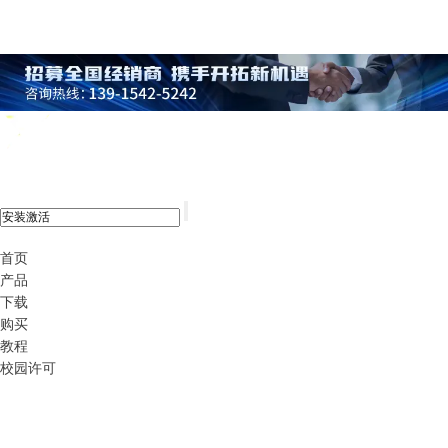
xshell 8
首页
产品
下载
购买
教程
校园许可