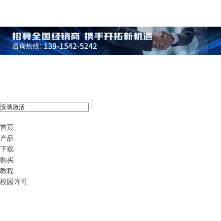
xshell 8
首页
产品
下载
购买
教程
校园许可