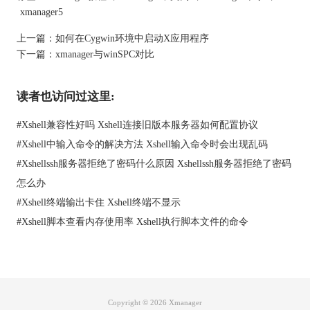
xmanager5
图2：ansi颜色设置
上一篇：
如何在Cygwin环境中启动X应用程序
3、shell颜色识别的终端环境设置：TERM环境的变化必须在
下一篇：
xmanager与winSPC对比
Xterm中，ansi，或者其他终端识别颜色类型。使用下面的命令，
可以查看终端类型和变化。
$ echo $TERM
读者也访问过这里:
$ export TERM=xterm (or setenv TERM xterm)
4、支持颜色的实用程序：LS，VIM等等
#
Xshell兼容性好吗 Xshell连接旧版本服务器如何配置协议
5、支持颜色的实用程序设置：必须使用 â€˜lsâ€™ â€˜--
#
Xshell中输入命令的解决方法 Xshell输入命令时会出现乱码
color=ttyâ€™选项。如果设置别名，工作起来更方便：$alias
#
Xshellssh服务器拒绝了密码什么原因 Xshellssh服务器拒绝了密码
ls=â€™ls --color=ttyâ€™。
怎么办
以上就是如何在VI和VIM中显示颜色的设置，更多精彩敬请关注
xmanager中文网
。
#
Xshell终端输出卡住 Xshell终端不显示
本文为原创，转载请注明原址：
#
Xshell脚本查看内存使用率 Xshell执行脚本文件的命令
http://www.xshellcn.com/xmg_column/vi-vim.html
Copyright © 2026
Xmanager