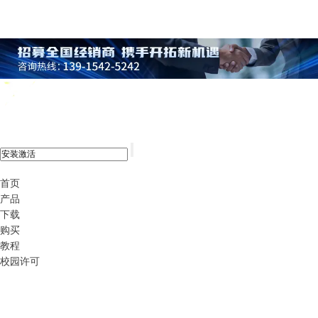
xshell 8
首页
产品
下载
购买
教程
校园许可