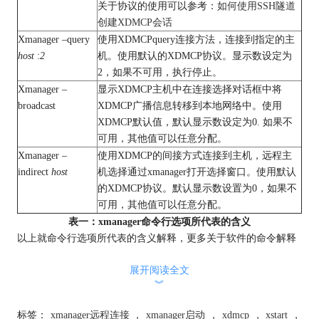
关于协议的使用可以参考：
如何使用SSH隧道
创建XDMCP会话
Xmanager –query
使用XDMCPquery连接方法，连接到指定的主
host
:
2
机。使用默认的XDMCP协议。显示数设定为
2，如果不可用，执行停止。
Xmanager –
显示XDMCP主机中在连接选择对话框中将
broadcast
XDMCP广播信息转移到本地网络中。使用
XDMCP默认值，默认显示数设定为0. 如果不
可用，其他值可以任意分配。
Xmanager –
使用XDMCP的间接方式连接到主机，远程主
indirect
host
机选择通过xmanager打开选择窗口。使用默认
的XDMCP协议。默认显示数设置为0，如果不
可用，其他值可以任意分配。
表一：xmanager命令行选项所代表的含义
以上就命令行选项所代表的含义解释，更多关于软件的命令解释
可以参考：
Xshell本地指令大全
。
展开阅读全文
本文为原创，转载请注明原址：
︾
http://www.xshellcn.com/xmg_column/ml-xx.html
标签：
xmanager远程连接
，
xmanager启动
，
xdmcp
，
xstart
，