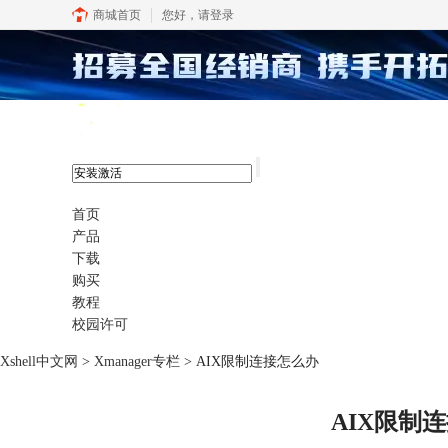
商城首页
您好，
请登录
xshell 8
首页
产品
下载
购买
教程
校园许可
Xshell中文网
>
Xmanager专栏
> AIX限制连接怎么办
AIX限制