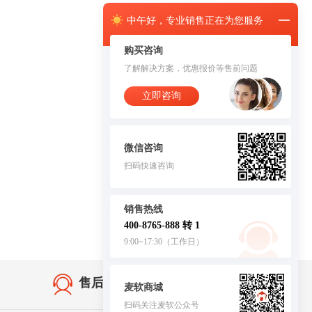
中午
好，
专业销售正在为您服务
购买咨询
了解解决方案，优惠报价等售前问题
立即咨询
微信咨询
扫码快速咨询
销售热线
400-8765-888 转 1
9:00~17:30（工作日）
售后无忧·服务保障
麦软商城
扫码关注麦软公众号