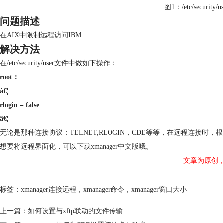
图1：/etc/securi
问题描述
在AIX中限制远程访问IBM
解决方法
在/etc/security/user文件中做如下操作：
root：
â€¦
rlogin = false
â€¦
无论是那种连接协议：TELNET,RLOGIN，CDE等等，在远程连接时
想要将远程界面化，可以
下载xmanager中文版
哦。
文章为原创
标签：
xmanager连接远程
，
xmanager命令
，
xmanager窗口大小
上一篇：
如何设置与xftp联动的文件传输