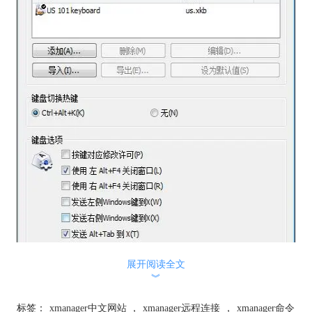
展开阅读全文
︾
图1：键盘编辑
标签：
xmanager中文网站
，
xmanager远程连接
，
xmanager命令