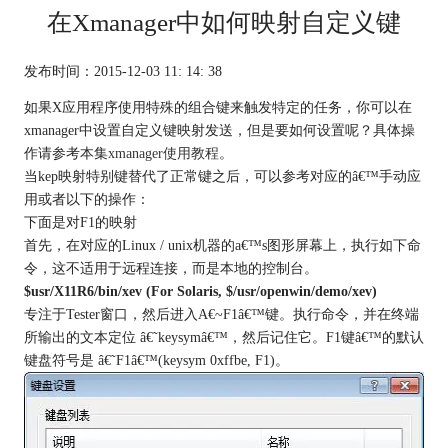
在Xmanager中如何映射自定义键
发布时间：2015-12-03 11: 14: 38
如果X应用程序使用特殊的组合键来触发特定的任务，你可以在
xmanager中设置自定义键映射发送，但是要如何设置呢？具体操
作请参考本集
xmanager使用教程
。
当kep映射特别键替代了正常键之后，可以参考对应的â€™手动应
用或者以下的操作：
下面是对F1的映射
首先，在对应的Linux / unix机器的a€™s图形屏幕上，执行如下命
令，这不适用于远程连接，而是本地的控制台。
$usr/X11R6/bin/xev (For Solaris, $/usr/openwin/demo/xev)
专注于Tester窗口，然后进入A€~F1â€™键。执行命令，并在终端
所输出的文本定位 â€˜keysymâ€™，然后记住它。F1键â€™的默认
键盘符号是 â€˜F1â€™(keysym 0xffbe, F1)。