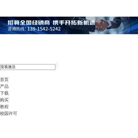
xshell 8
首页
产品
下载
购买
教程
校园许可