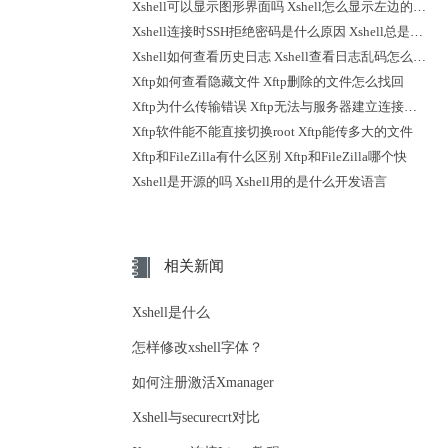
Xshell可以显示图形界面吗 Xshell怎么显示左边的会话
Xshell连接时SSH拒绝密码是什么原因 Xshell总是断开连接怎么办
Xshell如何查看历史日志 Xshell查看日志乱码怎么解决
Xftp如何查看隐藏文件 Xftp删除的文件怎么找回
Xftp为什么传输错误 Xftp无法与服务器建立连接怎么解决
Xftp软件能不能直接切换root Xftp能传多大的文件
Xftp和FileZilla有什么区别 Xftp和FileZilla哪个快
Xshell是开源的吗 Xshell用的是什么开发语言
相关新闻
Xshell是什么
怎样修改xshell字体？
如何注册激活Xmanager
Xshell与securecrt对比