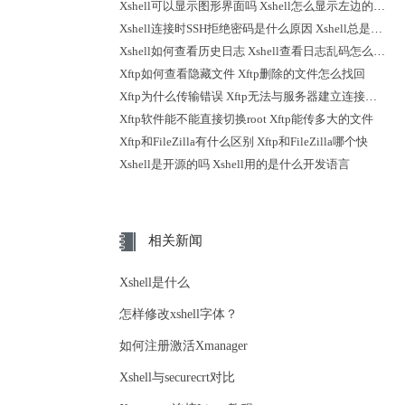
Xshell可以显示图形界面吗 Xshell怎么显示左边的会话
Xshell连接时SSH拒绝密码是什么原因 Xshell总是断开连接怎么办
Xshell如何查看历史日志 Xshell查看日志乱码怎么解决
Xftp如何查看隐藏文件 Xftp删除的文件怎么找回
Xftp为什么传输错误 Xftp无法与服务器建立连接怎么解决
Xftp软件能不能直接切换root Xftp能传多大的文件
Xftp和FileZilla有什么区别 Xftp和FileZilla哪个快
Xshell是开源的吗 Xshell用的是什么开发语言
相关新闻
Xshell是什么
怎样修改xshell字体？
如何注册激活Xmanager
Xshell与securecrt对比