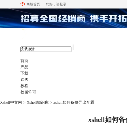
商城首页
您好，
请登录
xshell 8
首页
产品
下载
购买
教程
校园许可
Xshell中文网
>
Xshell知识库
> xshell如何备份导出配置
xshell如