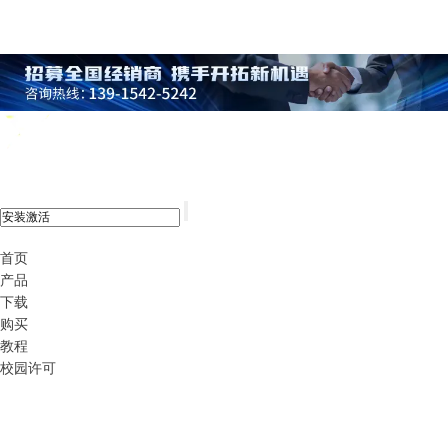
xshell 8
首页
产品
下载
购买
教程
校园许可