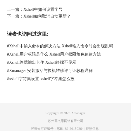
上一篇：
Xshell中如何设置字号
下一篇：
Xshell如何取消自动更新？
读者也访问过这里:
#
Xshell中输入命令的解决方法 Xshell输入命令时会出现乱码
#
Xshell用户权限是什么 Xshell用户权限角色创建方法
#
Xshell终端输出卡住 Xshell终端不显示
图2：设置不透明度
#
Xmanager 安装激活与换机转移许可证教程详解
设置二、取消断开连接设置
#
xshell字符集设置 xshell字符集怎么改
在选项对话框单击高级选项，然后将如下图所示的三个选项里的
勾都取消掉，最后单击确定。
Copyright © 2026
Xmanager
苏州苏杰思网络有限公司
经营许可证编号：苏B1.B2-20150264
|
证照信息
|