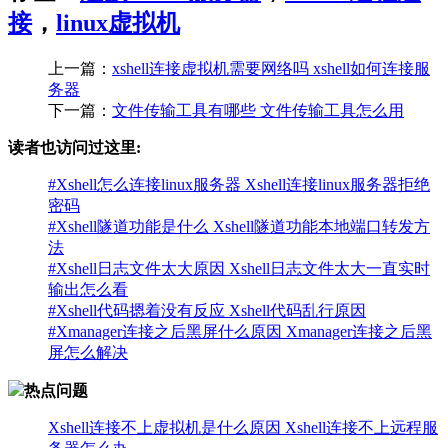
接
，
linux虚拟机
上一篇：
xshell连接虚拟机需要网络吗 xshell如何连接服
务器
下一篇：
文件传输工具有哪些 文件传输工具怎么用
读者也访问过这里:
#
Xshell怎么连接linux服务器 Xshell连接linux服务器拒绝
密码
#
Xshell隧道功能是什么 Xshell隧道功能本地端口转发方
法
#
Xshell日志文件太大原因 Xshell日志文件太大一直实时
输出怎么看
#
Xshell代码摁着没有反应 Xshell代码乱行原因
2、在会话属性中输入主机ip，登录服务器所需要的用户名和
#
Xmanager连接之后黑屏什么原因 Xmanager连接之后黑
密码。这里的用户信息最好是填root用户的，因为root用户权
屏怎么解决
限最高，执行其他命令更方便。接着在执行命令下方的文本框
中输入/usr/bin/gnome-session，再点击确定。
热点问题
Xshell连接不上虚拟机是什么原因 Xshell连接不上远程服