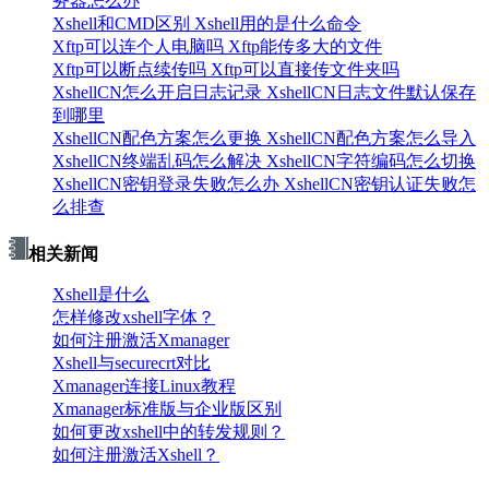
务器怎么办
3、在会话管理中双击刚刚新建的会话，就可以发送与服务器
Xshell和CMD区别 Xshell用的是什么命令
的连接。
Xftp可以连个人电脑吗 Xftp能传多大的文件
Xftp可以断点续传吗 Xftp可以直接传文件夹吗
XshellCN怎么开启日志记录 XshellCN日志文件默认保存
到哪里
XshellCN配色方案怎么更换 XshellCN配色方案怎么导入
XshellCN终端乱码怎么解决 XshellCN字符编码怎么切换
XshellCN密钥登录失败怎么办 XshellCN密钥认证失败怎
么排查
相关新闻
Xshell是什么
5、等待服务器连接和验证成功后，就可以连接到linux系统的
怎样修改xshell字体？
图形界面了。在图形界面中打开终端，执行init 3命令，就可以
如何注册激活Xmanager
切换到linux命令行界面。若是想切换回来，执行init 5命令即
Xshell与securecrt对比
可。
Xmanager连接Linux教程
Xmanager标准版与企业版区别
以上介绍了linux图形界面切换快捷键，linux图形界面怎么切换
如何更改xshell中的转发规则？
命令行界面的相关内容。
如果在使用
xmanager
时遇到了其他问
如何注册激活Xshell？
题，可以到软件的中文网站搜索解决办法。