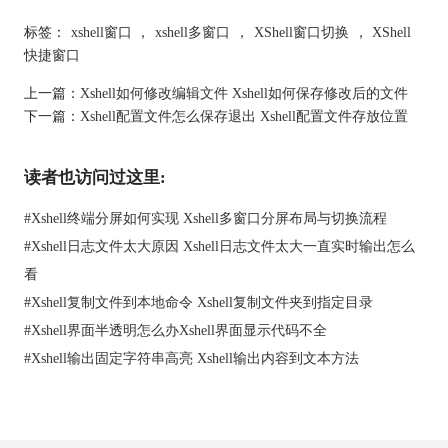
这种方法可以让用户在一个Xshell窗口中打开多个标签页，每个标
签页对应一个不同的会话。具体步骤如下：
标签：
xshell窗口
，
xshell多窗口
，
XShell窗口切换
，
XShell
1、打开Xshell，点击菜单栏中的“文件”-“新建”，或者按快捷键
快捷窗口
Ctrl+N，打开新建会话窗口。
上一篇：
Xshell如何修改编辑文件 Xshell如何保存修改后的文件
2、在新建会话窗口中，输入会话的名称、主机、用户名等信息，
下一篇：
Xshell配置文件怎么保存退出 Xshell配置文件存放位置
然后点击“确定”，创建一个新的会话，并在当前Xshell窗口中打开
一个新的标签页。
3、重复上述步骤，可以在同一个Xshell窗口中创建多个会话，并
读者也访问过这里:
以标签页的形式显示。用户可以通过点击标签页来切换不同的会
话。
#
Xshell终端分屏如何实现 Xshell多窗口分屏布局与切换流程
#
Xshell日志文件太大原因 Xshell日志文件太大一直实时输出怎么
看
#
Xshell复制文件到本地命令 Xshell复制文件夹到指定目录
#
Xshell界面半透明怎么办Xshell界面显示代码不全
#
Xshell输出固定字符串高亮 Xshell输出内容到文本方法