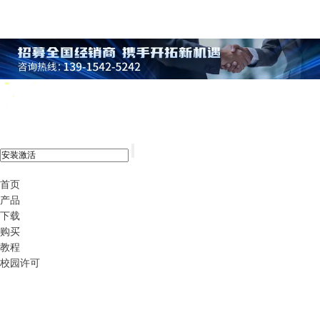
xshell 8
首页
产品
下载
购买
教程
校园许可