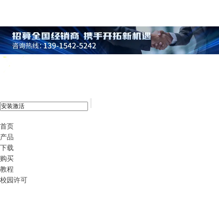
xshell 8
首页
产品
下载
购买
教程
校园许可