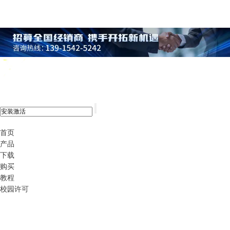
xshell 8
首页
产品
下载
购买
教程
校园许可