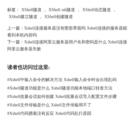
标签：
XShell隧道
，
XShell ssh隧道
，
XShell动态隧道
，
XShell建立隧道
，
XShell创建隧道
在会话设置里，找到“隧道”这个标签。就是在这里配置SSH隧道
上一篇：
Xshell连接服务器没有图形界面吗 Xshell连接的服务器能
哦。
看到本机内容吗
下一篇：
Xshell连接阿里云服务器用户名和密码是什么 Xshell连接
阿里云服务器失败
读者也访问过这里:
#
Xshell中输入命令的解决方法 Xshell输入命令时会出现乱码
#
Xshell隧道功能是什么 Xshell隧道功能本地端口转发方法
#
Xshell批量会话如何创建 Xshell批量会话导入配置文件步骤
#
Xshell文件传输是什么 Xshell文件传输用不了
#
Xshell代码摁着没有反应 Xshell代码乱行原因