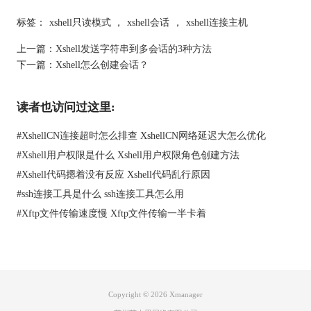
标签：
xshell只读模式
，
xshell会话
，
xshell连接主机
上一篇：
Xshell发送字符串到多会话的3种方法
下一篇：
Xshell怎么创建会话？
读者也访问过这里:
#
XshellCN连接超时怎么排查 XshellCN网络延迟大怎么优化
#
Xshell用户权限是什么 Xshell用户权限角色创建方法
#
Xshell代码摁着没有反应 Xshell代码乱行原因
#
ssh连接工具是什么 ssh连接工具怎么用
#
Xftp文件传输速度慢 Xftp文件传输一半卡着
图2：更改属性权限
4、 如果没有权限，可以点击更改权限，添加用户账户
Copyright © 2026
Xmanager