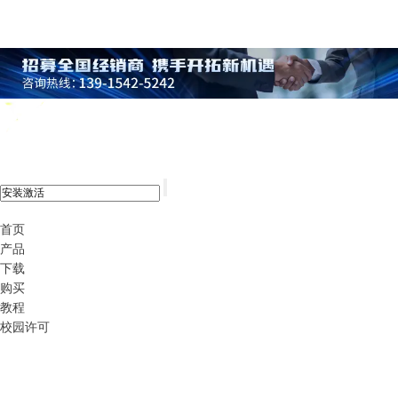
xshell 8
首页
产品
下载
购买
教程
校园许可